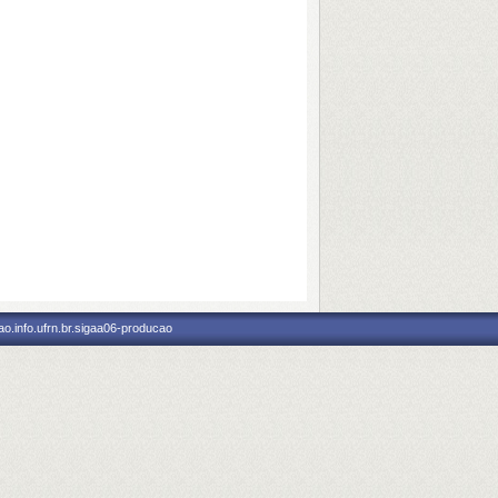
o.info.ufrn.br.sigaa06-producao