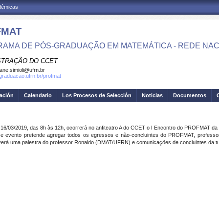
adêmicas
FMAT
AMA DE PÓS-GRADUAÇÃO EM MATEMÁTICA - REDE NAC
STRAÇÃO DO CCET
iane.simioli@ufrn.br
sgraduacao.ufrn.br/profmat
gación
Calendario
Los Procesos de Selección
Noticias
Documentos
 16/03/2019, das 8h às 12h, ocorrerá no anfiteatro A do CCET o I Encontro do PROFMAT d
e evento pretende agregar todos os egressos e não-concluintes do PROFMAT, professo
erá uma palestra do professor Ronaldo (DMAT/UFRN) e comunicações de concluintes da t