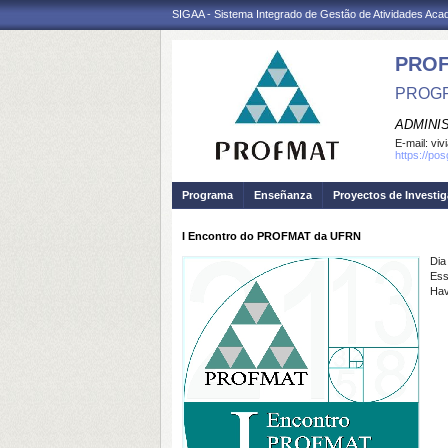
SIGAA - Sistema Integrado de Gestão de Atividades Ac
PRO
PROGR
ADMINI
E-mail:
viv
https://po
Programa
Enseñanza
Proyectos de Investi
I Encontro do PROFMAT da UFRN
Dia
Ess
Hav