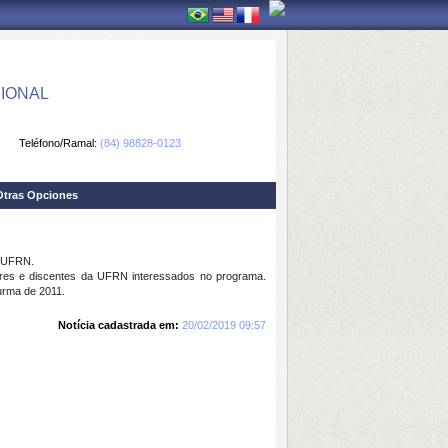
IONAL
Teléfono/Ramal:
(84) 98828-0123
Otras Opciones
a UFRN.
res e discentes da UFRN interessados no programa.
urma de 2011.
Notícia cadastrada em:
20/02/2019 09:57