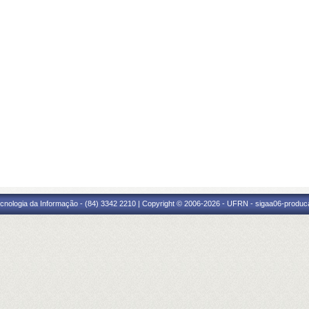
cnologia da Informação - (84) 3342 2210 | Copyright © 2006-2026 - UFRN - sigaa06-produca