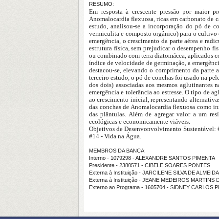
RESUMO:
Em resposta à crescente pressão por maior pr
Anomalocardia flexuosa, ricas em carbonato de cá
estudo, analisou-se a incorporação do pó de c
vermiculita e composto orgânico) para o cultivo
emergência, o crescimento da parte aérea e rad
estrutura física, sem prejudicar o desempenho f
ou combinado com terra diatomácea, aplicados co
índice de velocidade de germinação, a emergênci
destacou-se, elevando o comprimento da parte aé
terceiro estudo, o pó de conchas foi usado na pe
dos dois) associadas aos mesmos aglutinantes n
emergência e tolerância ao estresse. O tipo de a
ao crescimento inicial, representando alternativ
das conchas de Anomalocardia flexuosa como ins
das plântulas. Além de agregar valor a um resí
ecológicas e economicamente viáveis.
Objetivos de Desenvonvolvimento Sustentável: #
#14 - Vida na Água.
MEMBROS DA BANCA:
Interno - 1079298 - ALEXANDRE SANTOS PIMENTA
Presidente - 2380571 - CIBELE SOARES PONTES
Externa à Instituição - JARCILENE SILVA DE ALMEI
Externa à Instituição - JEANE MEDEIROS MARTINS 
Externo ao Programa - 1605704 - SIDNEY CARLOS P