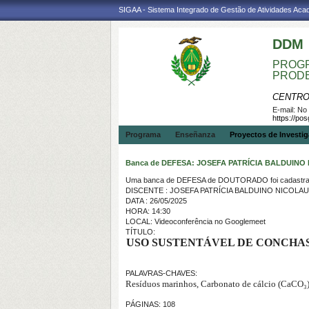
SIGAA - Sistema Integrado de Gestão de Atividades Ac
DDM
PROGR
PROD
CENTRO
E-mail:
No 
https://po
Programa
Enseñanza
Proyectos de Investi
Banca de DEFESA: JOSEFA PATRÍCIA BALDUINO
Uma banca de DEFESA de DOUTORADO foi cadastrad
DISCENTE : JOSEFA PATRÍCIA BALDUINO NICOLAU
DATA : 26/05/2025
HORA: 14:30
LOCAL: Videoconferência no Googlemeet
TÍTULO:
USO SUSTENTÁVEL DE CONCHA
PALAVRAS-CHAVES:
Resíduos marinhos, Carbonato de cálcio (CaCO₃),
PÁGINAS: 108