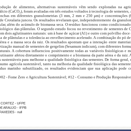
odução de alimentos, alternativas sustentáveis vêm sendo exploradas na agri
lcio (CaCO₃), foram avaliadas em três estudos voltados à tecnologia de sementes,
onchas em diferentes granulometrias (3 mm, 2 mm e 250 μm) e concentrações (0,
 de Crotalaria juncea. Os resultados revelaram que, independentemente da granulom
icular, além do acúmulo de biomassa seca. O resíduo funcionou como condicionador
isiológico das plântulas. O segundo estudo focou no revestimento de sementes de 
m dois aglutinantes naturais: um à base de açúcar (A1) e outro com polvilho doce
a de plântulas e a tolerância ao envelhecimento acelerado. A combinação do pó d
rea e a massa seca da raiz. Os resultados apontam que a interação entre materia
letização manual de sementes de gergelim (Sesamum indicum), com diferentes formu
aturais. A cobertura influenciou positivamente todas as variáveis fisiológicas e
glutinante afetou diretamente o comprimento e a biomassa da parte aérea e da raiz.
as sustentáveis para melhorar a qualidade fisiológica das sementes. De forma geral,
umo agrícola sustentável, tanto na melhoria da qualidade fisiológica das semente
duo marinho subutilizado, os resultados evidenciam que sua aplicação pode cont
02 - Fome Zero e Agricultura Sustentável; #12 - Consumo e Produção Responsávei
DA CORTEZ - UFPE
DE ARAUJO - IFPB
RAXEDES - null