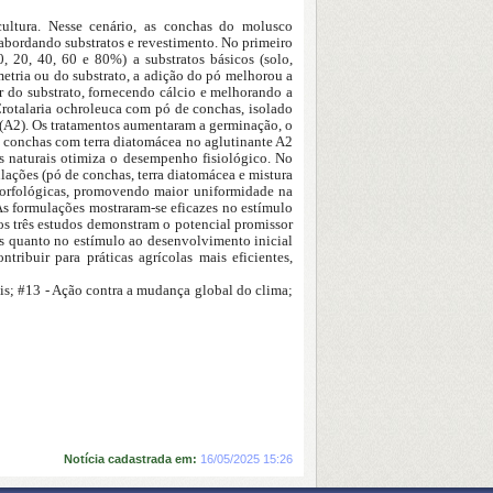
cultura. Nesse cenário, as conchas do molusco
 abordando substratos e revestimento. No primeiro
 20, 40, 60 e 80%) a substratos básicos (solo,
etria ou do substrato, a adição do pó melhorou a
 do substrato, fornecendo cálcio e melhorando a
Crotalaria ochroleuca com pó de conchas, isolado
 (A2). Os tratamentos aumentaram a germinação, o
e conchas com terra diatomácea no aglutinante A2
is naturais otimiza o desempenho fisiológico. No
lações (pó de conchas, terra diatomácea e mistura
 morfológicas, promovendo maior uniformidade na
 As formulações mostraram-se eficazes no estímulo
 os três estudos demonstram o potencial promissor
s quanto no estímulo ao desenvolvimento inicial
ribuir para práticas agrícolas mais eficientes,
s; #13 - Ação contra a mudança global do clima;
Notícia cadastrada em:
16/05/2025 15:26