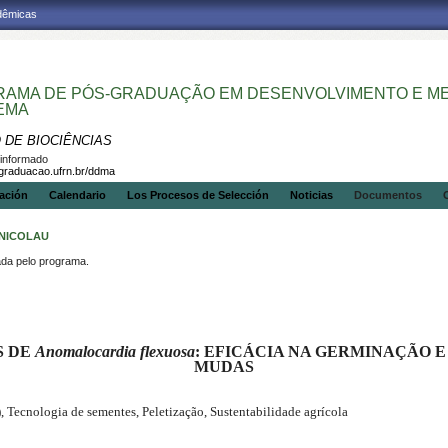
adêmicas
AMA DE PÓS-GRADUAÇÃO EM DESENVOLVIMENTO E MEI
EMA
 DE BIOCIÊNCIAS
informado
sgraduacao.ufrn.br/ddma
gación
Calendario
Los Procesos de Selección
Noticias
Documentos
 NICOLAU
a pelo programa.
S DE
Anomalocardia flexuosa
: EFICÁCIA NA GERMINAÇÃO 
MUDAS
 Tecnologia de sementes, Peletização, Sustentabilidade agrícola