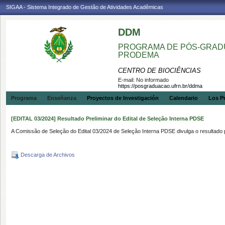
SIGAA - Sistema Integrado de Gestão de Atividades Acadêmicas
DDM
PROGRAMA DE PÓS-GRADU
PRODEMA
CENTRO DE BIOCIÊNCIAS
E-mail:
No informado
https://posgraduacao.ufrn.br/ddma
Programa
Enseñanza
Proyectos de Investigación
Calendario
Los P
[EDITAL 03/2024] Resultado Preliminar do Edital de Seleção Interna PDSE
A Comissão de Seleção do Edital 03/2024 de Seleção Interna PDSE divulga o resultado p
Descarga de Archivos