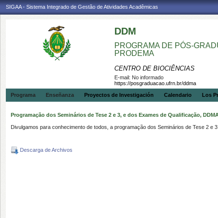
SIGAA - Sistema Integrado de Gestão de Atividades Acadêmicas
DDM
PROGRAMA DE PÓS-GRADU
PRODEMA
CENTRO DE BIOCIÊNCIAS
E-mail:
No informado
https://posgraduacao.ufrn.br/ddma
Programa
Enseñanza
Proyectos de Investigación
Calendario
Los P
Programação dos Seminários de Tese 2 e 3, e dos Exames de Qualificação, DD
Divulgamos para conhecimento de todos, a programação dos Seminários de Tese 2 e 
Descarga de Archivos