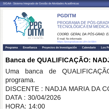
SIGAA - Sistema Integrado de Gestão de Atividades Acadêmicas
PGDITM
PROGRAMA DE PÓS-GRAD
TECNOLÓGICA EM MEDIC
COORD. GERAL DA PÓS-GRAD. E
E-mail:
No informado
https://posgraduacao.ufrn.br/ditm
Programa
Enseñanza
Proyectos de Investigación
Calendario
Los P
Banca de QUALIFICAÇÃO: NAD
Uma banca de QUALIFICAÇÃO
programa.
DISCENTE : NADJA MARIA DA 
DATA : 30/04/2026
HORA: 14:00