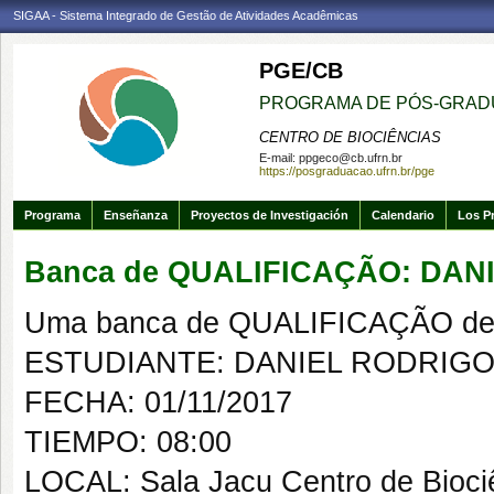
SIGAA - Sistema Integrado de Gestão de Atividades Acadêmicas
PGE/CB
PROGRAMA DE PÓS-GRAD
CENTRO DE BIOCIÊNCIAS
E-mail:
ppgeco@cb.ufrn.br
https://posgraduacao.ufrn.br/pge
Programa
Enseñanza
Proyectos de Investigación
Calendario
Los P
Banca de QUALIFICAÇÃO: DA
Uma banca de QUALIFICAÇÃO de 
ESTUDIANTE: DANIEL RODRIG
FECHA: 01/11/2017
TIEMPO: 08:00
LOCAL: Sala Jacu Centro de Bioci