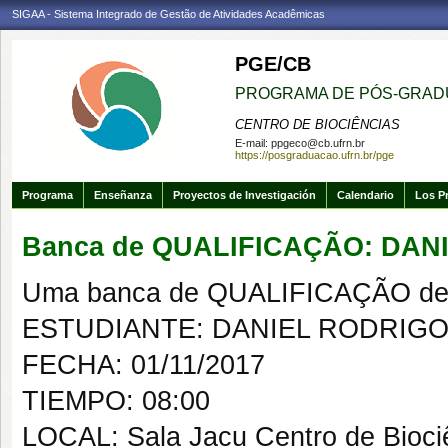
SIGAA - Sistema Integrado de Gestão de Atividades Acadêmicas
PGE/CB
PROGRAMA DE PÓS-GRAD
CENTRO DE BIOCIÊNCIAS
E-mail:
ppgeco@cb.ufrn.br
https://posgraduacao.ufrn.br/pge
Programa
Enseñanza
Proyectos de Investigación
Calendario
Los P
Banca de QUALIFICAÇÃO: DA
Uma banca de QUALIFICAÇÃO de 
ESTUDIANTE: DANIEL RODRIG
FECHA: 01/11/2017
TIEMPO: 08:00
LOCAL: Sala Jacu Centro de Bioci