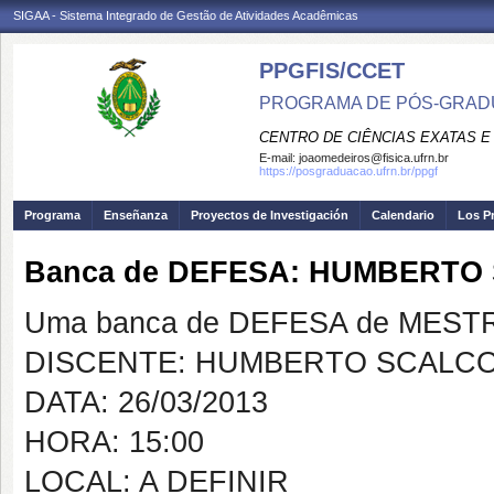
SIGAA - Sistema Integrado de Gestão de Atividades Acadêmicas
PPGFIS/CCET
PROGRAMA DE PÓS-GRADU
CENTRO DE CIÊNCIAS EXATAS E
E-mail:
joaomedeiros@fisica.ufrn.br
https://posgraduacao.ufrn.br/ppgf
Programa
Enseñanza
Proyectos de Investigación
Calendario
Los P
Banca de DEFESA: HUMBERTO
Uma banca de DEFESA de MESTRAD
DISCENTE: HUMBERTO SCALC
DATA: 26/03/2013
HORA: 15:00
LOCAL: A DEFINIR