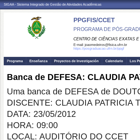
SIGAA - Sistema Integrado de Gestão de Atividades Acadêmicas
PPGFIS/CCET
PROGRAMA DE PÓS-GRADU
CENTRO DE CIÊNCIAS EXATAS E
E-mail:
joaomedeiros@fisica.ufrn.br
https://posgraduacao.ufrn.br/ppgf
Programa
Enseñanza
Proyectos de Investigación
Calendario
Los P
Banca de DEFESA: CLAUDIA P
Uma banca de DEFESA de DOUTOR
DISCENTE: CLAUDIA PATRICIA
DATA: 23/05/2012
HORA: 09:00
LOCAL: AUDITÓRIO DO CCET