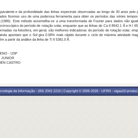
ivalente e da profundidade das linhas espectrais observadas ao longo de 30 anos pelo pro
çados fizemos uso de uma poderosa ferramenta para obter os períodos das séries tempora
s (1986). Este método assemelha-se a uma transformada de Fourier para dados não igu
ctroscópico do período de rotação solar, enquanto que as linhas de Ca II 8542.1 Å e H I 6
rmadas na fotosfera, em geral, são melhores indicadoras do período de rotação solar, en
 ainda apontam que o Sol gira 0.08% mais rápido durante o ciclo de máxima atividade ma
 a partir da análise da linha de Ti II 5381.0 Å.
RENO - USP
O JUNIOR
STIEN CASTRO
cnologia da Informação - (84) 3342 2210 | Copyright © 2006-2026 - UFRN - sigaa10-produca