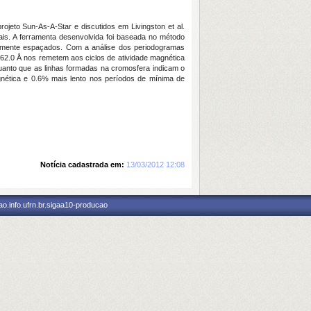
jeto Sun-As-A-Star e discutidos em Livingston et al.
is. A ferramenta desenvolvida foi baseada no método
almente espaçados. Com a análise dos periodogramas
562.0 Å nos remetem aos ciclos de atividade magnética
quanto que as linhas formadas na cromosfera indicam o
gnética e 0.6% mais lento nos períodos de mínima de
Notícia cadastrada em:
13/03/2012 12:08
o.info.ufrn.br.sigaa10-producao