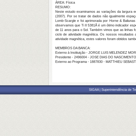
ÁREA: Física
RESUMO:
Neste estudo examinamos as variações da largura equ
(2007). Por se tratar de dados não igualmente espa
Lomb-Scargle e foi aprimorada por Horne & Baliuna
observamos que Ti II 5381Å é um ótimo indicador espe
de 11 anos para o Sol. Também vimos que as linhas fo
ciclo de atividade magnética. Os nossos resultados
atividade magnética, estes valores foram obtidos também
MEMBROS DA BANCA:
Externo à Instituição - JORGE LUIS MELENDEZ MO
Presidente - 2496004 - JOSE DIAS DO NASCIMENT
Externo ao Programa - 1887830 - MATTHIEU SEBA
SIGAA | Superintendência de Te