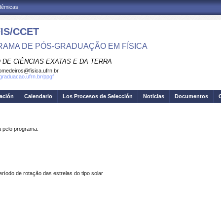
adêmicas
IS/CCET
AMA DE PÓS-GRADUAÇÃO EM FÍSICA
 DE CIÊNCIAS EXATAS E DA TERRA
omedeiros@fisica.ufrn.br
sgraduacao.ufrn.br/ppgf
gación
Calendario
Los Procesos de Selección
Noticias
Documentos
pelo programa.
íodo de rotação das estrelas do tipo solar