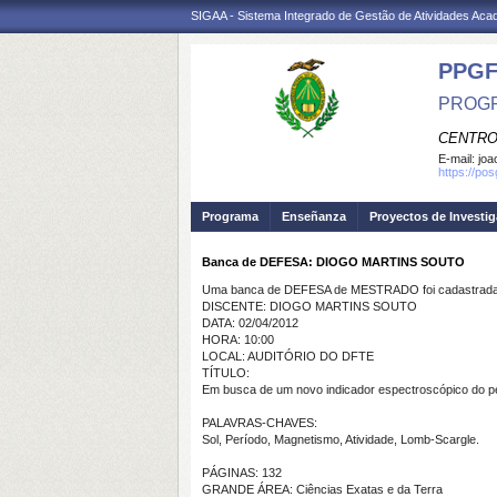
SIGAA - Sistema Integrado de Gestão de Atividades Ac
PPGF
PROGR
CENTRO
E-mail:
joa
https://po
Programa
Enseñanza
Proyectos de Investi
Banca de DEFESA: DIOGO MARTINS SOUTO
Uma banca de DEFESA de MESTRADO foi cadastrada 
DISCENTE: DIOGO MARTINS SOUTO
DATA: 02/04/2012
HORA: 10:00
LOCAL: AUDITÓRIO DO DFTE
TÍTULO:
Em busca de um novo indicador espectroscópico do per
PALAVRAS-CHAVES:
Sol, Período, Magnetismo, Atividade, Lomb-Scargle.
PÁGINAS: 132
GRANDE ÁREA: Ciências Exatas e da Terra