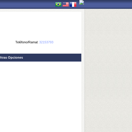
Teléfono/Ramal:
32153793
Otras Opciones