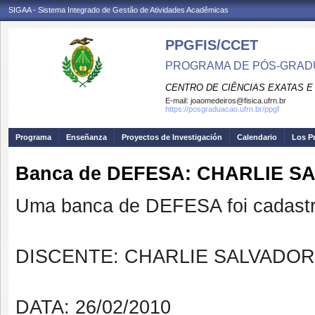
SIGAA - Sistema Integrado de Gestão de Atividades Acadêmicas
PPGFIS/CCET
PROGRAMA DE PÓS-GRADU
CENTRO DE CIÊNCIAS EXATAS E
E-mail:
joaomedeiros@fisica.ufrn.br
https://posgraduacao.ufrn.br/ppgf
Programa
Enseñanza
Proyectos de Investigación
Calendario
Los P
Banca de DEFESA: CHARLIE 
Uma banca de DEFESA foi cadastr
DISCENTE: CHARLIE SALVADO
DATA: 26/02/2010