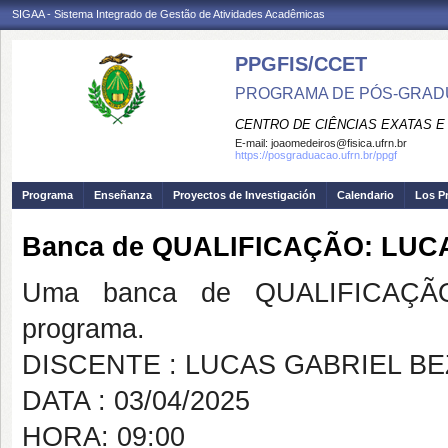
SIGAA - Sistema Integrado de Gestão de Atividades Acadêmicas
PPGFIS/CCET
PROGRAMA DE PÓS-GRADU
CENTRO DE CIÊNCIAS EXATAS E
E-mail:
joaomedeiros@fisica.ufrn.br
https://posgraduacao.ufrn.br/ppgf
Programa
Enseñanza
Proyectos de Investigación
Calendario
Los P
Banca de QUALIFICAÇÃO: LU
Uma banca de QUALIFICAÇÃO
programa.
DISCENTE : LUCAS GABRIEL B
DATA : 03/04/2025
HORA: 09:00