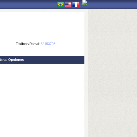
Teléfono/Ramal:
32153793
Otras Opciones