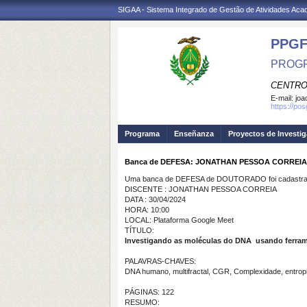
SIGAA - Sistema Integrado de Gestão de Atividades Ac
PPGF
PROGR
CENTRO
E-mail:
joa
https://po
Programa
Enseñanza
Proyectos de Investi
Banca de DEFESA: JONATHAN PESSOA CORREIA
Uma banca de DEFESA de DOUTORADO foi cadastrad
DISCENTE : JONATHAN PESSOA CORREIA
DATA : 30/04/2024
HORA: 10:00
LOCAL: Plataforma Google Meet
TÍTULO:
Investigando as moléculas do DNA usando ferramen
PALAVRAS-CHAVES:
DNA humano, multifractal, CGR, Complexidade, entrop
PÁGINAS: 122
RESUMO: