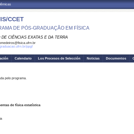
adêmicas
IS/CCET
AMA DE PÓS-GRADUAÇÃO EM FÍSICA
 DE CIÊNCIAS EXATAS E DA TERRA
omedeiros@fisica.ufrn.br
sgraduacao.ufrn.br/ppgf
gación
Calendario
Los Procesos de Selección
Noticias
Documentos
a pelo programa.
tas de física estatística
ia