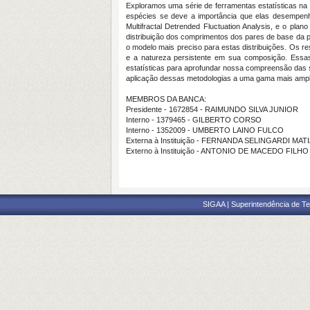
Exploramos uma série de ferramentas estatísticas na
espécies se deve a importância que elas desempenh
Multifractal Detrended Fluctuation Analysis, e o pl
distribuição dos comprimentos dos pares de base da pa
o modelo mais preciso para estas distribuições. Os re
e a natureza persistente em sua composição. Essas
estatísticas para aprofundar nossa compreensão das s
aplicação dessas metodologias a uma gama mais ampla 
MEMBROS DA BANCA:
Presidente - 1672854 - RAIMUNDO SILVA JUNIOR
Interno - 1379465 - GILBERTO CORSO
Interno - 1352009 - UMBERTO LAINO FULCO
Externa à Instituição - FERNANDA SELINGARDI MAT
Externo à Instituição - ANTONIO DE MACEDO FILHO
SIGAA | Superintendência de Te