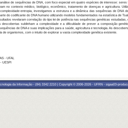
 análise de sequências de DNA, com foco especial em quatro espécies de interesse: seres 
am no contexto médico, biológico, econômico, tratamento de doenças e agricultura. Ut
ano complexidade-entropia, investigamos a estrutura e a dinâmica das sequências de DNA 
rte do codificante do DNA humano utilizando modelos fundamentados na estatística de Tsallis
sultados revelaram correlação do tipo lei de potência nas sequências genéticas estudadas, 
 descobertas sublinham a complexidade e a dificuldade de prever a composição genética
equências de DNA e suas implicações para a saúde, agricultura e tecnologia. As descober
de organismos, com o intuito de explorar a vasta complexidade genética existente.
IAS - UFAL
 - UESPI
cnologia da Informação - (84) 3342 2210 | Copyright © 2006-2026 - UFRN - sigaa03-produca