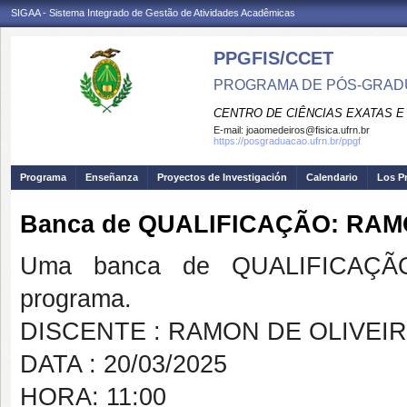
SIGAA - Sistema Integrado de Gestão de Atividades Acadêmicas
PPGFIS/CCET
PROGRAMA DE PÓS-GRADU
CENTRO DE CIÊNCIAS EXATAS E
E-mail:
joaomedeiros@fisica.ufrn.br
https://posgraduacao.ufrn.br/ppgf
Programa
Enseñanza
Proyectos de Investigación
Calendario
Los P
Banca de QUALIFICAÇÃO: RAM
Uma banca de QUALIFICAÇÃO
programa.
DISCENTE : RAMON DE OLIVEIR
DATA : 20/03/2025
HORA: 11:00