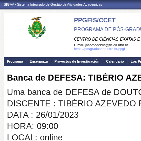
SIGAA - Sistema Integrado de Gestão de Atividades Acadêmicas
PPGFIS/CCET
PROGRAMA DE PÓS-GRADU
CENTRO DE CIÊNCIAS EXATAS E
E-mail:
joaomedeiros@fisica.ufrn.br
https://posgraduacao.ufrn.br/ppgf
Programa
Enseñanza
Proyectos de Investigación
Calendario
Los P
Banca de DEFESA: TIBÉRIO A
Uma banca de DEFESA de DOUTOR
DISCENTE : TIBÉRIO AZEVEDO
DATA : 26/01/2023
HORA: 09:00
LOCAL: online