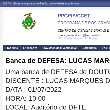
SIGAA - Sistema Integrado de Gestão de Atividades Acadêmicas
PPGFIS/CCET
PROGRAMA DE PÓS-GRADU
CENTRO DE CIÊNCIAS EXATAS E
E-mail:
joaomedeiros@fisica.ufrn.br
https://posgraduacao.ufrn.br/ppgf
Programa
Enseñanza
Proyectos de Investigación
Calendario
Los P
Banca de DEFESA: LUCAS MAR
Uma banca de DEFESA de DOUTOR
DISCENTE : LUCAS MARQUES D
DATA : 01/07/2022
HORA: 10:00
LOCAL: Auditório do DFTE