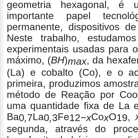
geometria hexagonal, é
importante papel tecno
permanente, dispositivos d
Neste trabalho, estudamo
experimentais usadas para 
máximo, (
BH
)
, da hexafe
max
(La) e cobalto (Co), e o a
primeira, produzimos amostra
método de Reação por Coor
uma quantidade fixa de La e
Ba
La
Fe
Co
O
,
0
,
7
0
,
3
12
−x
x
19
segunda, através do proce