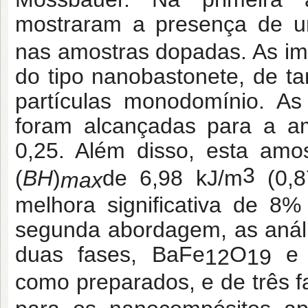
mostraram a presença de 
nas amostras dopadas. As i
do tipo nanobastonete, de ta
partículas monodomínio. As
foram alcançadas para a 
0,25. Além disso, esta amo
3
(
BH
)
de 6,98 kJ/m
(0,8
max
melhora significativa de 8
segunda abordagem, as anál
duas fases, BaFe
O
e 
12
19
como preparados, e de três 