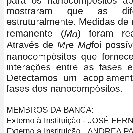
para os nanocompósitos ap
mostraram que as dife
estruturalmente. Medidas de
remanente (
M
) foram re
d
Através de
M
e
M
foi possí
r
d
nanocompósitos que fornece
interações entre as fases 
Detectamos um acoplamento
fases dos nanocompósitos.
MEMBROS DA BANCA:
Externo à Instituição - JOSÉ 
Externo à Instituição - ANDREA