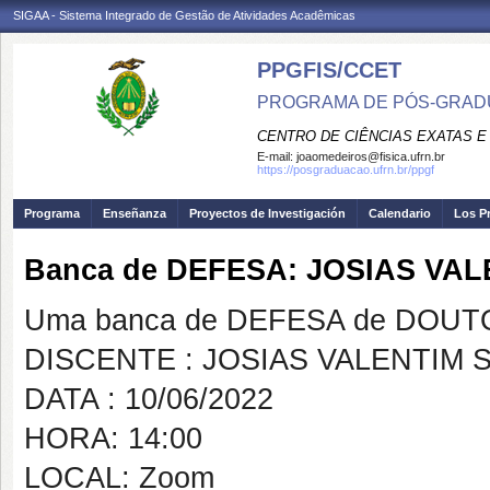
SIGAA - Sistema Integrado de Gestão de Atividades Acadêmicas
PPGFIS/CCET
PROGRAMA DE PÓS-GRADU
CENTRO DE CIÊNCIAS EXATAS E
E-mail:
joaomedeiros@fisica.ufrn.br
https://posgraduacao.ufrn.br/ppgf
Programa
Enseñanza
Proyectos de Investigación
Calendario
Los P
Banca de DEFESA: JOSIAS VA
Uma banca de DEFESA de DOUTOR
DISCENTE : JOSIAS VALENTIM
DATA : 10/06/2022
HORA: 14:00
LOCAL: Zoom