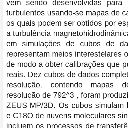
vêm sendo desenvolvidas para 
turbulentos usando-se mapas de ca
os quais podem ser obtidos por e
a turbulência magnetohidrodinâmi
em simulações de cubos de dad
representam meios interestelares 
de modo a obter calibrações que 
reais. Dez cubos de dados complet
resolução, contendo mapas de
resolução de 792^3 , foram produz
ZEUS-MP/3D. Os cubos simulam l
e C18O de nuvens moleculares sint
incluem os processos de transferê