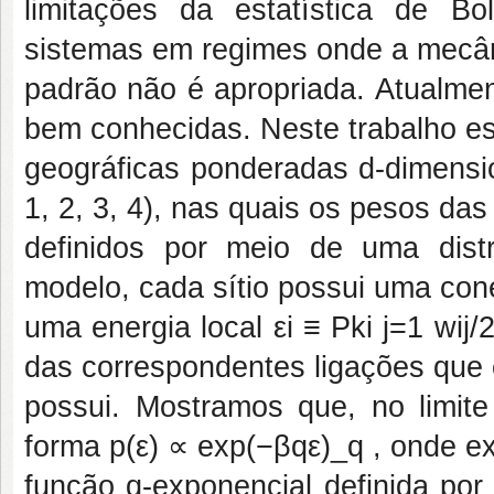
limitações da estatística de B
sistemas em regimes onde a mecâni
padrão não é apropriada. Atualme
bem conhecidas. Neste trabalho e
geográficas ponderadas d-dimensio
1, 2, 3, 4), nas quais os pesos das
definidos por meio de uma distr
modelo, cada sítio possui uma cone
uma energia local εi ≡ Pki j=1 wij/
das correspondentes ligações que o
possui. Mostramos que, no limite 
forma p(ε) ∝ exp(−βqε)_q , onde e
função q-exponencial definida por