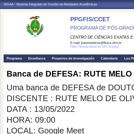
SIGAA - Sistema Integrado de Gestão de Atividades Acadêmicas
PPGFIS/CCET
PROGRAMA DE PÓS-GRADU
CENTRO DE CIÊNCIAS EXATAS E
E-mail:
joaomedeiros@fisica.ufrn.br
https://posgraduacao.ufrn.br/ppgf
Programa
Enseñanza
Proyectos de Investigación
Calendario
Los P
Banca de DEFESA: RUTE MELO
Uma banca de DEFESA de DOUTOR
DISCENTE : RUTE MELO DE OLI
DATA : 13/05/2022
HORA: 09:00
LOCAL: Google Meet