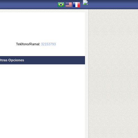
Teléfono/Ramal:
32153793
Otras Opciones