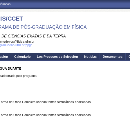
adêmicas
IS/CCET
AMA DE PÓS-GRADUAÇÃO EM FÍSICA
 DE CIÊNCIAS EXATAS E DA TERRA
omedeiros@fisica.ufrn.br
sgraduacao.ufrn.br/ppgf
gación
Calendario
Los Procesos de Selección
Noticias
Documentos
AGUA DUARTE
dastrada pelo programa.
 Forma de Onda Completa usando fontes simultâneas codificadas
 Forma de Onda Completa usando fontes simultâneas codificadas