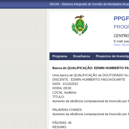
SIGAA - Sistema Integrado de Gestão de Atividades Ac
PPGF
PROGR
CENTRO
E-mail:
joa
https://po
Programa
Enseñanza
Proyectos de Investi
Banca de QUALIFICAÇÃO: EDWIN HUMBERTO F
Uma banca de QUALIFICAÇÃO de DOUTORADO foi ca
DISCENTE : EDWIN HUMBERTO FAGUA DUARTE
DATA : 21/10/2022
HORA: 09:00
LOCAL: Auditório
TÍTULO:
Aumento da eficiência computacional da Inversão por
PALAVRAS-CHAVES:
Aumento da eficiência computacional da Inversão por
PÁGINAS: 46
RESUMO: