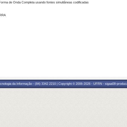
 Forma de Onda Completa usando fontes simultâneas codificadas
ERRA
cnologia da Informação - (84) 3342 2210 | Copyright © 2006-2026 - UFRN - sigaa08-produca