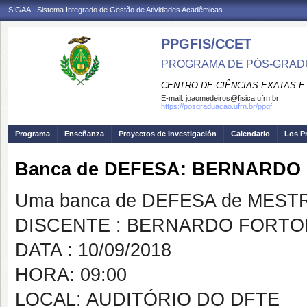
SIGAA - Sistema Integrado de Gestão de Atividades Acadêmicas
PPGFIS/CCET
PROGRAMA DE PÓS-GRADU
CENTRO DE CIÊNCIAS EXATAS E
E-mail:
joaomedeiros@fisica.ufrn.br
https://posgraduacao.ufrn.br/ppgf
Programa
Enseñanza
Proyectos de Investigación
Calendario
Los P
Banca de DEFESA: BERNARD
Uma banca de DEFESA de MESTRAD
DISCENTE : BERNARDO FORT
DATA : 10/09/2018
HORA: 09:00
LOCAL: AUDITÓRIO DO DFTE