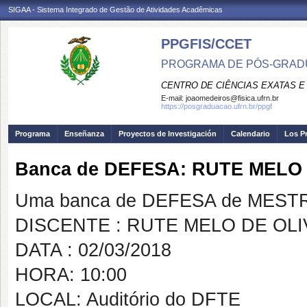
SIGAA - Sistema Integrado de Gestão de Atividades Acadêmicas
PPGFIS/CCET
PROGRAMA DE PÓS-GRADU
CENTRO DE CIÊNCIAS EXATAS E
E-mail:
joaomedeiros@fisica.ufrn.br
https://posgraduacao.ufrn.br/ppgf
Programa
Enseñanza
Proyectos de Investigación
Calendario
Los P
Banca de DEFESA: RUTE MELO
Uma banca de DEFESA de MESTRAD
DISCENTE : RUTE MELO DE OLI
DATA : 02/03/2018
HORA: 10:00
LOCAL: Auditório do DFTE