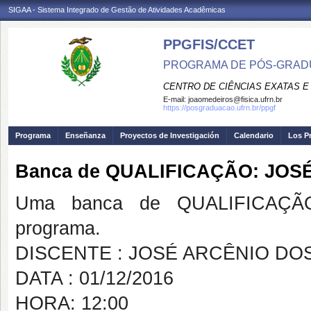
SIGAA - Sistema Integrado de Gestão de Atividades Acadêmicas
PPGFIS/CCET
PROGRAMA DE PÓS-GRADU
CENTRO DE CIÊNCIAS EXATAS E
E-mail:
joaomedeiros@fisica.ufrn.br
https://posgraduacao.ufrn.br/ppgf
Programa
Enseñanza
Proyectos de Investigación
Calendario
Los P
Banca de QUALIFICAÇÃO: JO
Uma banca de QUALIFICAÇÃO
programa.
DISCENTE : JOSÉ ARCÊNIO D
DATA : 01/12/2016
HORA: 12:00