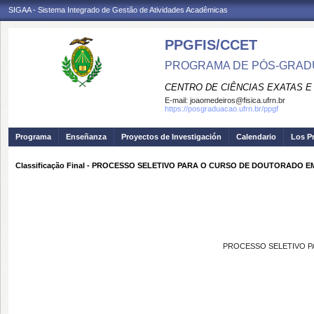
SIGAA - Sistema Integrado de Gestão de Atividades Acadêmicas
PPGFIS/CCET
PROGRAMA DE PÓS-GRADU
CENTRO DE CIÊNCIAS EXATAS E
E-mail:
joaomedeiros@fisica.ufrn.br
https://posgraduacao.ufrn.br/ppgf
Programa
Enseñanza
Proyectos de Investigación
Calendario
Los P
Classificação Final - PROCESSO SELETIVO PARA O CURSO DE DOUTORADO EM 
PROCESSO SELETIVO PA