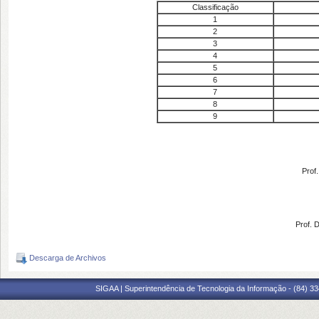
Classificação
1
2
3
4
5
6
7
8
9
Prof
Prof. 
Descarga de Archivos
SIGAA | Superintendência de Tecnologia da Informação - (84) 3