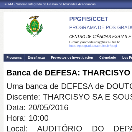
SIGAA - Sistema Integrado de Gestão de Atividades Acadêmicas
PPGFIS/CCET
PROGRAMA DE PÓS-GRADU
CENTRO DE CIÊNCIAS EXATAS E
E-mail:
joaomedeiros@fisica.ufrn.br
https://posgraduacao.ufrn.br/ppgf
Programa
Enseñanza
Proyectos de Investigación
Calendario
Los P
Banca de DEFESA: THARCISYO
Uma banca de DEFESA de DOUTOR
Discente: THARCISYO SA E SO
Data: 20/05/2016
Hora: 10:00
Local: AUDITÓRIO DO DE