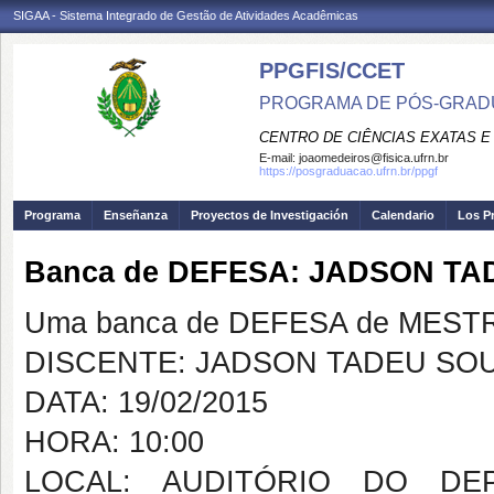
SIGAA - Sistema Integrado de Gestão de Atividades Acadêmicas
PPGFIS/CCET
PROGRAMA DE PÓS-GRADU
CENTRO DE CIÊNCIAS EXATAS E
E-mail:
joaomedeiros@fisica.ufrn.br
https://posgraduacao.ufrn.br/ppgf
Programa
Enseñanza
Proyectos de Investigación
Calendario
Los P
Banca de DEFESA: JADSON T
Uma banca de DEFESA de MESTRAD
DISCENTE: JADSON TADEU SO
DATA: 19/02/2015
HORA: 10:00
LOCAL: AUDITÓRIO DO DE