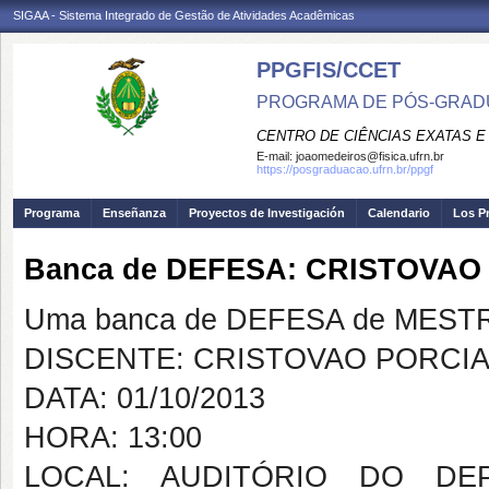
SIGAA - Sistema Integrado de Gestão de Atividades Acadêmicas
PPGFIS/CCET
PROGRAMA DE PÓS-GRADU
CENTRO DE CIÊNCIAS EXATAS E
E-mail:
joaomedeiros@fisica.ufrn.br
https://posgraduacao.ufrn.br/ppgf
Programa
Enseñanza
Proyectos de Investigación
Calendario
Los P
Banca de DEFESA: CRISTOVA
Uma banca de DEFESA de MESTRAD
DISCENTE: CRISTOVAO PORCI
DATA: 01/10/2013
HORA: 13:00
LOCAL: AUDITÓRIO DO DE