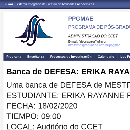
SIGAA - Sistema Integrado de Gestão de Atividades Acadêmicas
PPGMAE
PROGRAMA DE PÓS-GRADU
ADMINISTRAÇÃO DO CCET
E-mail:
fidel.castro@ufrn.br
https://posgraduacao.ufrn.br/ppgmae
Programa
Enseñanza
Proyectos de Investigación
Calendario
Los P
Banca de DEFESA: ERIKA RAY
Uma banca de DEFESA de MESTRAD
ESTUDIANTE: ERIKA RAYANNE 
FECHA: 18/02/2020
TIEMPO: 09:00
LOCAL: Auditório do CCET