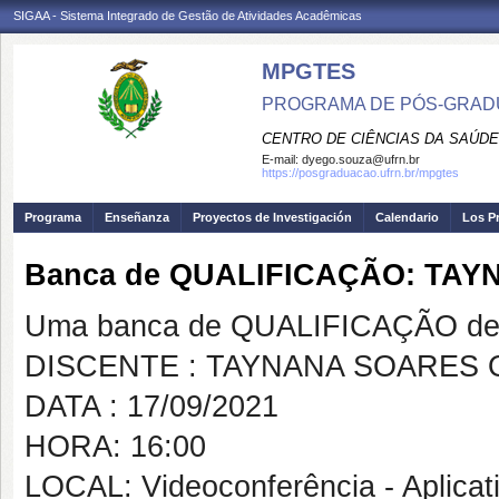
SIGAA - Sistema Integrado de Gestão de Atividades Acadêmicas
MPGTES
PROGRAMA DE PÓS-GRAD
CENTRO DE CIÊNCIAS DA SAÚDE
E-mail:
dyego.souza@ufrn.br
https://posgraduacao.ufrn.br/mpgtes
Programa
Enseñanza
Proyectos de Investigación
Calendario
Los P
Banca de QUALIFICAÇÃO: TAY
Uma banca de QUALIFICAÇÃO de 
DISCENTE : TAYNANA SOARES 
DATA : 17/09/2021
HORA: 16:00
LOCAL: Videoconferência - Aplica