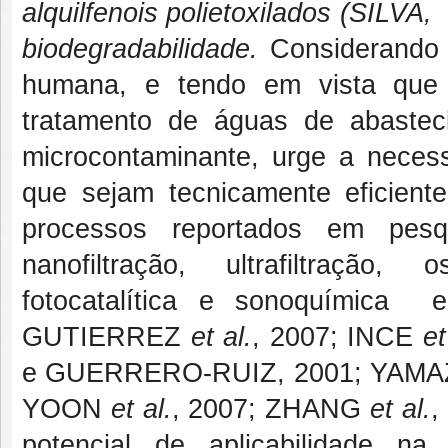
alquilfenois polietoxilados (SILVA, 
biodegradabilidade.
Considerando
humana, e tendo em vista que
tratamento de águas de abaste
microcontaminante, urge a necess
que sejam tecnicamente eficient
processos reportados em pes
nanofiltração, ultrafiltração
fotocatalítica e sonoquímica
GUTIERREZ
et al.
, 2007; INCE
et
e GUERRERO-RUIZ, 2001; YAM
YOON
et al.
, 2007; ZHANG
et al.
,
potencial de aplicabilidade n