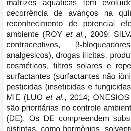
matrizes aquáticas tem evolu
decorrência de avanços na quím
reconhecimento de potencial e
ambiente (ROY
et al.
, 2009; SIL
contraceptivos, β-bloqueadore
analgésicos), drogas ilícitas, prod
cosméticos, filtros solares e rep
surfactantes (surfactantes não iôni
pesticidas (inseticidas e fungici
MIE (LUO
et al.
, 2014; ONESIO
são prioritárias no controle ambie
(DE). Os DE compreendem substân
distintas, como hormônios, solvente