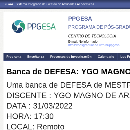
SIGAA - Sistema Integrado de Gestão de Atividades Acadêmicas
PPGESA
PROGRAMA DE PÓS-GRADU
CENTRO DE TECNOLOGIA
E-mail:
No informado
https://posgraduacao.ufrn.br/ppgesa
Programa
Enseñanza
Proyectos de Investigación
Calendario
Los P
Banca de DEFESA: YGO MAGN
Uma banca de DEFESA de MESTRAD
DISCENTE : YGO MAGNO DE A
DATA : 31/03/2022
HORA: 17:30
LOCAL: Remoto