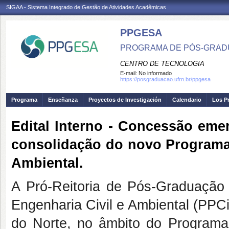
SIGAA - Sistema Integrado de Gestão de Atividades Acadêmicas
PPGESA
PROGRAMA DE PÓS-GRADU
CENTRO DE TECNOLOGIA
E-mail:
No informado
https://posgraduacao.ufrn.br/ppgesa
Programa
Enseñanza
Proyectos de Investigación
Calendario
Los P
Edital Interno - Concessão eme
consolidação do novo Programa
Ambiental.
A Pró-Reitoria de Pós-Graduaçã
Engenharia Civil e Ambiental (PPC
do Norte, no âmbito do Program