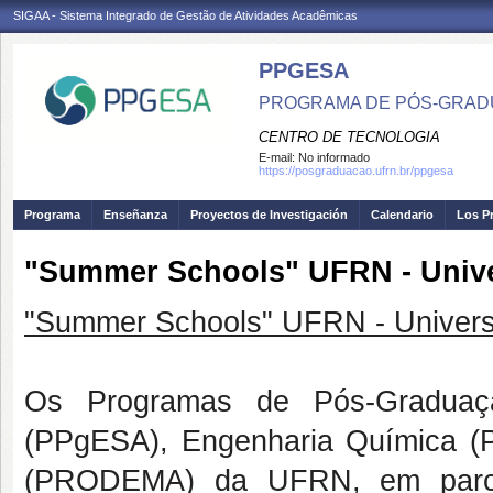
SIGAA - Sistema Integrado de Gestão de Atividades Acadêmicas
PPGESA
PROGRAMA DE PÓS-GRADU
CENTRO DE TECNOLOGIA
E-mail:
No informado
https://posgraduacao.ufrn.br/ppgesa
Programa
Enseñanza
Proyectos de Investigación
Calendario
Los P
"Summer Schools" UFRN - Univer
"Summer Schools" UFRN - Universi
Os Programas de Pós-Graduaçã
(PPgESA), Engenharia Química (
(PRODEMA) da UFRN, em parcer