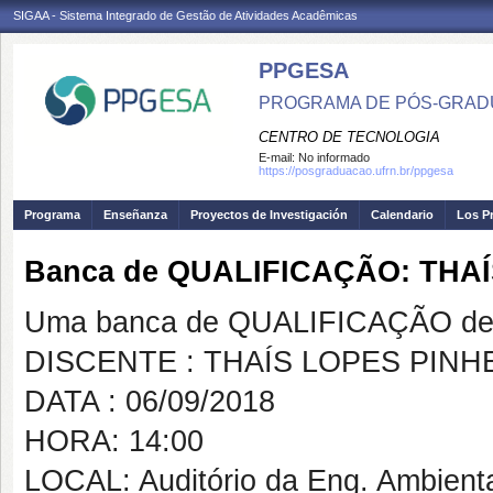
SIGAA - Sistema Integrado de Gestão de Atividades Acadêmicas
PPGESA
PROGRAMA DE PÓS-GRADU
CENTRO DE TECNOLOGIA
E-mail:
No informado
https://posgraduacao.ufrn.br/ppgesa
Programa
Enseñanza
Proyectos de Investigación
Calendario
Los P
Banca de QUALIFICAÇÃO: THA
Uma banca de QUALIFICAÇÃO de 
DISCENTE : THAÍS LOPES PINH
DATA : 06/09/2018
HORA: 14:00
LOCAL: Auditório da Eng. Ambient