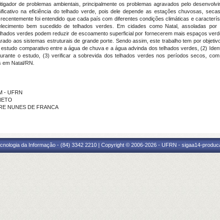
tigador de problemas ambientais, principalmente os problemas agravados pelo desenvol
nificativo na eficiência do telhado verde, pois dele depende as estações chuvosas, secas
centemente foi entendido que cada país com diferentes condições climáticas e caracterís
belecimento bem sucedido de telhados verdes. Em cidades como Natal, assoladas po
lhados verdes podem reduzir de escoamento superficial por fornecerem mais espaços verd
 aos sistemas estruturais de grande porte. Sendo assim, este trabalho tem por objetivo 
m estudo comparativo entre a água de chuva e a água advinda dos telhados verdes, (2) Ident
durante o estudo, (3) verificar a sobrevida dos telhados verdes nos períodos secos, co
s em Natal/RN.
IM - UFRN
 NETO
NDRE NUNES DE FRANCA
cnologia da Informação - (84) 3342 2210 | Copyright © 2006-2026 - UFRN - sigaa14-produca