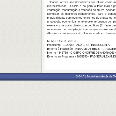
Telhados verdes são dispositivos que atuam como mi
microclimáticas. O clima é no geral o fator mais sig
vegetação, manutenção e retenção de chuva. Apenas re
identificar os melhores componentes, para o esta
principalmente com eventos extremos de chuva, os te
uma opção economicamente excelente quando comparado
extensivos, e como objetivos específicos (1) fazer u
os eventos de precipitação intensa que ocorrerem, 
diferentes composições de telhados verdes extensivo
MEMBROS DA BANCA:
Presidente - 1222082 - ADA CRISTINA SCUDELARI
Externo à Instituição - ANA CLEIDE BEZERRA AMOR
Interno - 346736 - CICERO ONOFRE DE ANDRADE
Externo ao Programa - 2085750 - FAGNER ALEXA
SIGAA | Superintendência de Te