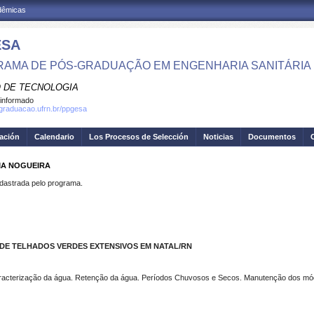
adêmicas
ESA
AMA DE PÓS-GRADUAÇÃO EM ENGENHARIA SANITÁRIA 
 DE TECNOLOGIA
informado
sgraduacao.ufrn.br/ppgesa
gación
Calendario
Los Procesos de Selección
Noticias
Documentos
IMA NOGUEIRA
strada pelo programa.
DE TELHADOS VERDES EXTENSIVOS EM NATAL/RN
Caracterização da água. Retenção da água. Períodos Chuvosos e Secos. Manutenção dos mó