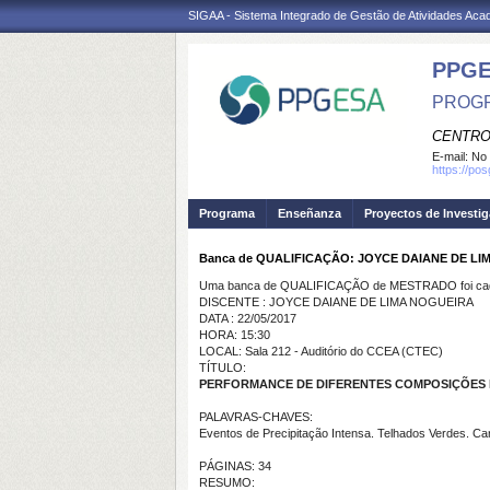
SIGAA - Sistema Integrado de Gestão de Atividades Ac
PPG
PROGR
CENTRO
E-mail:
No 
https://po
Programa
Enseñanza
Proyectos de Investi
Banca de QUALIFICAÇÃO: JOYCE DAIANE DE L
Uma banca de QUALIFICAÇÃO de MESTRADO foi cada
DISCENTE : JOYCE DAIANE DE LIMA NOGUEIRA
DATA : 22/05/2017
HORA: 15:30
LOCAL: Sala 212 - Auditório do CCEA (CTEC)
TÍTULO:
PERFORMANCE DE DIFERENTES COMPOSIÇÕES 
PALAVRAS-CHAVES:
Eventos de Precipitação Intensa. Telhados Verdes. 
PÁGINAS: 34
RESUMO: