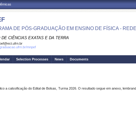
adêmicas
EF
AMA DE PÓS-GRADUAÇÃO EM ENSINO DE FÍSICA - RED
 DE CIÊNCIAS EXATAS E DA TERRA
ef@ect.ufrn.br
sgraduacao.ufrn.br/mnpef
lendar
Selection Processes
News
Documents
a calssificação do Edital de Bolsas, Turma 2026. O resultado segue em anexo, lembrand