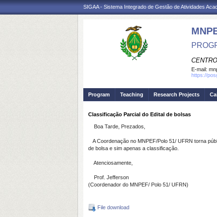
SIGAA - Sistema Integrado de Gestão de Atividades Ac
MNP
PROGR
CENTRO
E-mail:
mnp
https://po
Program
Teaching
Research Projects
Ca
Classificação Parcial do Edital de bolsas
Boa Tarde, Prezados,
A Coordenação no MNPEF/Polo 51/ UFRN torna público 
de bolsa e sim apenas a classificação.
Atenciosamente,
Prof. Jefferson
(Coordenador do MNPEF/ Polo 51/ UFRN)
File download