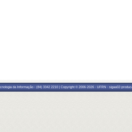
cnologia da Informação - (84) 3342 2210 | Copyright © 2006-2026 - UFRN - sigaa02-produca