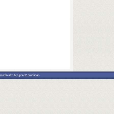
o.info.ufrn.br.sigaa02-producao