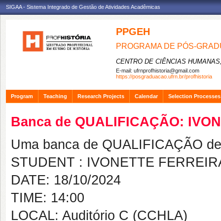
SIGAA - Sistema Integrado de Gestão de Atividades Acadêmicas
PPGEH
PROGRAMA DE PÓS-GRADU
CENTRO DE CIÊNCIAS HUMANAS,
E-mail:
ufrnprofhistoria@gmail.com
https://posgraduacao.ufrn.br/profhistoria
Program
Teaching
Research Projects
Calendar
Selection Processes
Banca de QUALIFICAÇÃO: IVO
Uma banca de QUALIFICAÇÃO de 
STUDENT : IVONETTE FERREIR
DATE: 18/10/2024
TIME: 14:00
LOCAL: Auditório C (CCHLA)