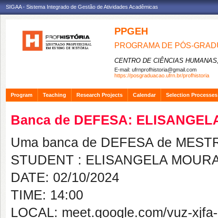
SIGAA - Sistema Integrado de Gestão de Atividades Acadêmicas
PPGEH
PROGRAMA DE PÓS-GRADU
CENTRO DE CIÊNCIAS HUMANAS,
E-mail:
ufrnprofhistoria@gmail.com
https://posgraduacao.ufrn.br/profhistoria
Program
Teaching
Research Projects
Calendar
Selection Processes
Banca de DEFESA: ELISANGE
Uma banca de DEFESA de MESTRAD
STUDENT : ELISANGELA MOUR
DATE: 02/10/2024
TIME: 14:00
LOCAL: meet.google.com/vuz-xjfa-