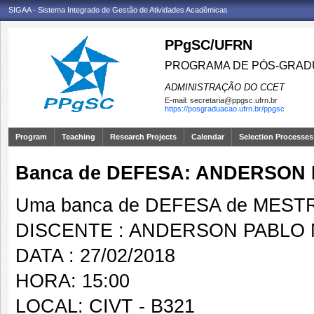
SIGAA - Sistema Integrado de Gestão de Atividades Acadêmicas
PPgSC/UFRN
PROGRAMA DE PÓS-GRAD
ADMINISTRAÇÃO DO CCET
E-mail:
secretaria@ppgsc.ufrn.br
https://posgraduacao.ufrn.br/ppgsc
Program
Teaching
Research Projects
Calendar
Selection Processes
Banca de DEFESA: ANDERSON
Uma banca de DEFESA de MESTRAD
DISCENTE : ANDERSON PABLO 
DATA : 27/02/2018
HORA: 15:00
LOCAL: CIVT - B321