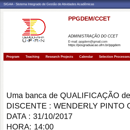
SIGAA - Sistema Integrado de Gestão de Atividades Acadêmicas
PPGDEM/CCET
PROGRAMA DE PÓS-GRAD
ADMINISTRAÇÃO DO CCET
E-mail:
ppgdem@gmail.com
https://posgraduacao.ufrn.br/ppgdem
Program
Teaching
Research Projects
Calendar
Selection Processes
Banca de QUALIFICAÇÃO: W
ANDRADE
Uma banca de QUALIFICAÇÃO de 
DISCENTE : WENDERLY PINTO 
DATA : 31/10/2017
HORA: 14:00