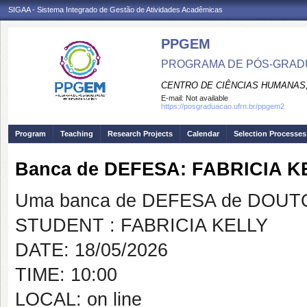
SIGAA - Sistema Integrado de Gestão de Atividades Acadêmicas
PPGEM
PROGRAMA DE PÓS-GRADU
CENTRO DE CIÊNCIAS HUMANAS,
E-mail:
Not available
https://posgraduacao.ufrn.br/ppgem2
Program
Teaching
Research Projects
Calendar
Selection Processes
Banca de DEFESA: FABRICIA K
Uma banca de DEFESA de DOUTOR
STUDENT : FABRICIA KELLY
DATE: 18/05/2026
TIME: 10:00
LOCAL: on line