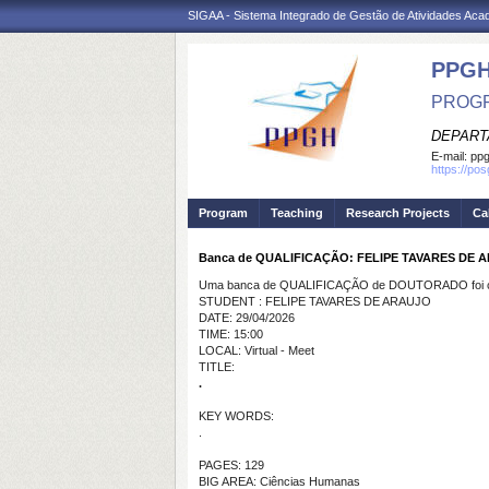
SIGAA - Sistema Integrado de Gestão de Atividades Ac
PPGH
PROGR
DEPART
E-mail:
pp
https://po
Program
Teaching
Research Projects
Ca
Banca de QUALIFICAÇÃO: FELIPE TAVARES DE 
Uma banca de QUALIFICAÇÃO de DOUTORADO foi ca
STUDENT : FELIPE TAVARES DE ARAUJO
DATE: 29/04/2026
TIME: 15:00
LOCAL: Virtual - Meet
TITLE:
.
KEY WORDS:
.
PAGES: 129
BIG AREA: Ciências Humanas