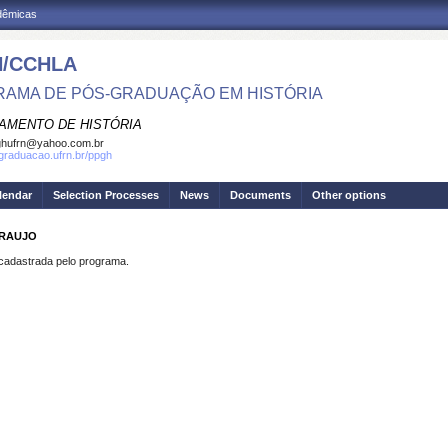
adêmicas
/CCHLA
AMA DE PÓS-GRADUAÇÃO EM HISTÓRIA
AMENTO DE HISTÓRIA
ghufrn@yahoo.com.br
sgraduacao.ufrn.br/ppgh
lendar
Selection Processes
News
Documents
Other options
ARAUJO
dastrada pelo programa.