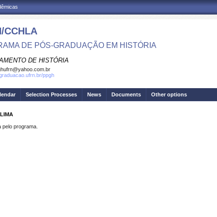
adêmicas
/CCHLA
AMA DE PÓS-GRADUAÇÃO EM HISTÓRIA
AMENTO DE HISTÓRIA
ghufrn@yahoo.com.br
sgraduacao.ufrn.br/ppgh
lendar
Selection Processes
News
Documents
Other options
 LIMA
pelo programa.