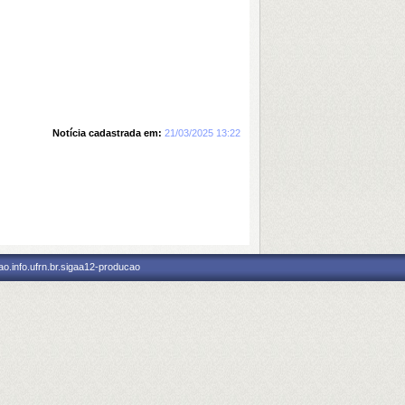
Notícia cadastrada em:
21/03/2025 13:22
o.info.ufrn.br.sigaa12-producao