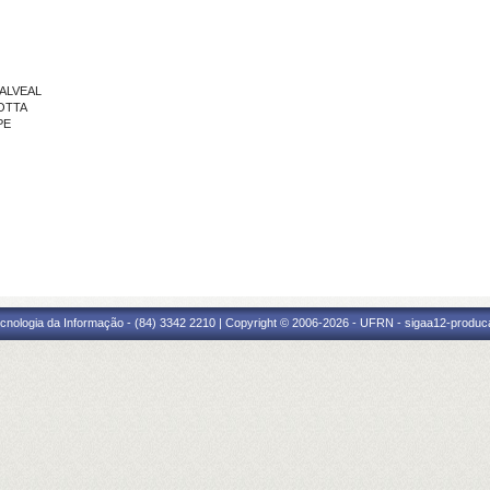
 ALVEAL
MOTTA
PE
cnologia da Informação - (84) 3342 2210 | Copyright © 2006-2026 - UFRN - sigaa12-produca