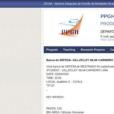
SIGAA - Sistema Integrado de Gestão de Atividades Ac
PPGH
PROGR
DEPART
E-mail:
pp
https://po
Program
Teaching
Research Projects
Ca
Banca de DEFESA: GILLZICLEY SILVA CARNEIRO
Uma banca de DEFESA de MESTRADO foi cadastrada 
STUDENT : GILLZICLEY SILVA CARNEIRO LIMA
DATE: 03/04/2025
TIME: 15:00
LOCAL: Auditório C - CCHLA
TITLE:
.
KEY WORDS:
.
PAGES: 120
BIG AREA: Ciências Humanas