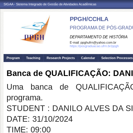
SIGAA - Sistema Integrado de Gestão de Atividades Acadêmicas
PPGH/CCHLA
PROGRAMA DE PÓS-GRAD
DEPARTAMENTO DE HISTÓRIA
E-mail:
ppghufrn@yahoo.com.br
https://posgraduacao.ufrn.br/ppgh
Program
Teaching
Research Projects
Calendar
Selection Processes
Banca de QUALIFICAÇÃO: DANI
Uma banca de QUALIFICAÇÃO
programa.
STUDENT : DANILO ALVES DA S
DATE: 31/10/2024
TIME: 09:00