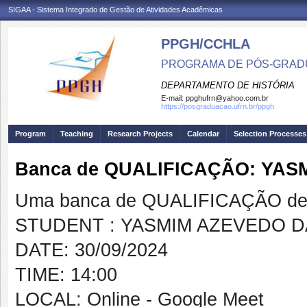
SIGAA - Sistema Integrado de Gestão de Atividades Acadêmicas
PPGH/CCHLA
PROGRAMA DE PÓS-GRAD
DEPARTAMENTO DE HISTÓRIA
E-mail:
ppghufrn@yahoo.com.br
https://posgraduacao.ufrn.br/ppgh
Program
Teaching
Research Projects
Calendar
Selection Processes
Banca de QUALIFICAÇÃO: YAS
Uma banca de QUALIFICAÇÃO de 
STUDENT : YASMIM AZEVEDO D
DATE: 30/09/2024
TIME: 14:00
LOCAL: Online - Google Meet