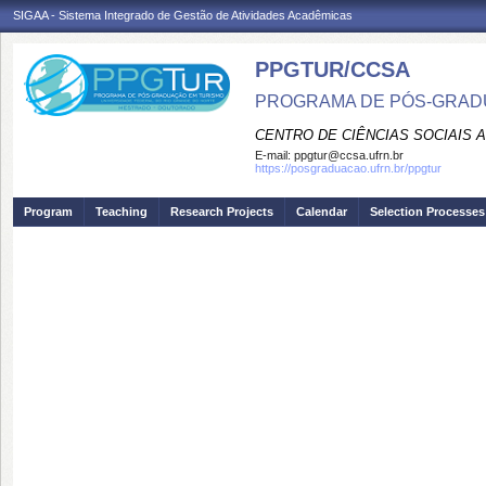
SIGAA - Sistema Integrado de Gestão de Atividades Acadêmicas
PPGTUR/CCSA
PROGRAMA DE PÓS-GRAD
CENTRO DE CIÊNCIAS SOCIAIS 
E-mail:
ppgtur@ccsa.ufrn.br
https://posgraduacao.ufrn.br/ppgtur
Program
Teaching
Research Projects
Calendar
Selection Processes