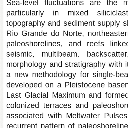
Sea-level fluctuations are the m
particularly in mixed silicicl
topography and sediment supply sh
Rio Grande do Norte, northeastern
paleoshorelines, and reefs link
seismic, multibeam, backscatte
morphology and stratigraphy with it
a new methodology for single-bea
developed on a Pleistocene basem
Last Glacial Maximum and formed
colonized terraces and paleoshore
associated with Meltwater Pulses.
recurrent pattern of paleoshoreline