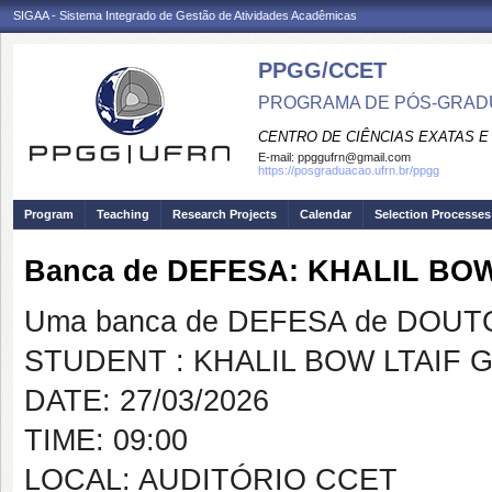
SIGAA - Sistema Integrado de Gestão de Atividades Acadêmicas
PPGG/CCET
PROGRAMA DE PÓS-GRADU
CENTRO DE CIÊNCIAS EXATAS E
E-mail:
ppggufrn@gmail.com
https://posgraduacao.ufrn.br/ppgg
Program
Teaching
Research Projects
Calendar
Selection Processes
Banca de DEFESA: KHALIL BO
Uma banca de DEFESA de DOUTOR
STUDENT : KHALIL BOW LTAIF 
DATE: 27/03/2026
TIME: 09:00
LOCAL: AUDITÓRIO CCET