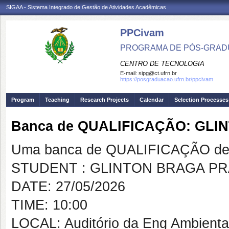
SIGAA - Sistema Integrado de Gestão de Atividades Acadêmicas
PPCivam
PROGRAMA DE PÓS-GRADU
CENTRO DE TECNOLOGIA
E-mail:
sipg@ct.ufrn.br
https://posgraduacao.ufrn.br/ppcivam
Program
Teaching
Research Projects
Calendar
Selection Processes
Banca de QUALIFICAÇÃO: GL
Uma banca de QUALIFICAÇÃO de 
STUDENT : GLINTON BRAGA P
DATE: 27/05/2026
TIME: 10:00
LOCAL: Auditório da Eng Ambienta