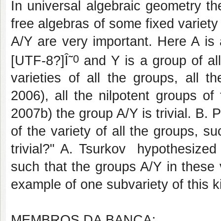
In universal algebraic geometry th
free algebras of some fixed variety
A/Y are very important. Here A is
0
[UTF-8?]Î˜
and Y is a group of all
varieties of all the groups, all
2006), all the nilpotent groups 
2007b) the group A/Y is trivial. B. 
of the variety of all the groups, su
trivial?" A. Tsurkov
hypothesized 
such that the groups A/Y in these va
example of one subvariety of this k
MEMBROS DA BANCA: