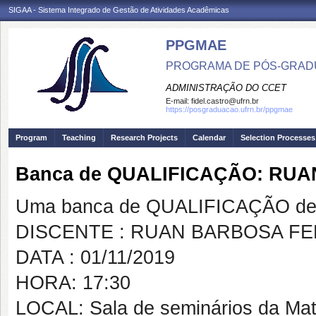
SIGAA - Sistema Integrado de Gestão de Atividades Acadêmicas
PPGMAE
PROGRAMA DE PÓS-GRADU
ADMINISTRAÇÃO DO CCET
E-mail:
fidel.castro@ufrn.br
https://posgraduacao.ufrn.br/ppgmae
Program
Teaching
Research Projects
Calendar
Selection Processes
Banca de QUALIFICAÇÃO: RU
Uma banca de QUALIFICAÇÃO de 
DISCENTE : RUAN BARBOSA F
DATA : 01/11/2019
HORA: 17:30
LOCAL: Sala de seminários da Ma