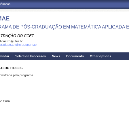
adêmicas
MAE
AMA DE PÓS-GRADUAÇÃO EM MATEMÁTICA APLICADA E 
STRAÇÃO DO CCET
el.castro@ufrn.br
sgraduacao.ufrn.br/ppgmae
lendar
Selection Processes
News
Documents
Other options
ALDO FIDELIS
strada pelo programa.
de Cura