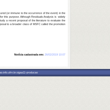
 cured (or immune to the occurrence of the event) in the
 for this purpose. Although Residuals Analysis is widely
udy a recent proposal of the literature to evaluate the
roposal to a broader class of MSFC called the promotion
Notícia cadastrada em:
26/02/2019 10:07
o.info.ufrn.br.sigaa11-producao