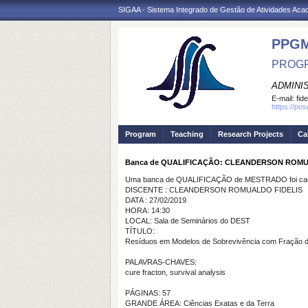
SIGAA - Sistema Integrado de Gestão de Atividades Ac
PPG
PROGR
ADMINI
E-mail:
fid
https://po
Program
Teaching
Research Projects
Ca
Banca de QUALIFICAÇÃO: CLEANDERSON ROMU
Uma banca de QUALIFICAÇÃO de MESTRADO foi cada
DISCENTE : CLEANDERSON ROMUALDO FIDELIS
DATA : 27/02/2019
HORA: 14:30
LOCAL: Sala de Seminários do DEST
TÍTULO:
Resíduos em Modelos de Sobrevivência com Fração 
PALAVRAS-CHAVES:
cure fracton, survival analysis
PÁGINAS: 57
GRANDE ÁREA: Ciências Exatas e da Terra