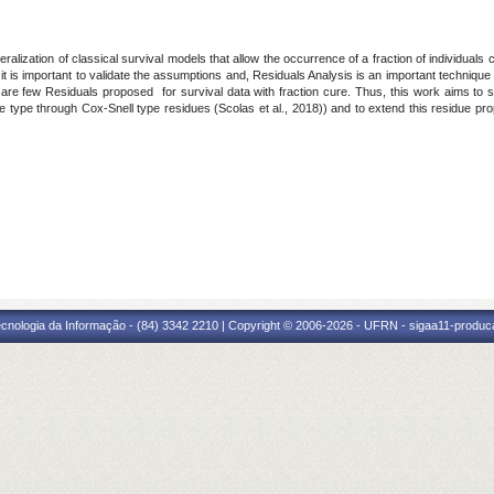
lization of classical survival models that allow the occurrence of a fraction of individuals
t it is important to validate the assumptions and, Residuals Analysis is an important technique
 are few Residuals proposed for survival data with fraction cure. Thus, this work aims to st
re type through Cox-Snell type residues (Scolas et al., 2018)) and to extend this residue p
cnologia da Informação - (84) 3342 2210 | Copyright © 2006-2026 - UFRN - sigaa11-produca