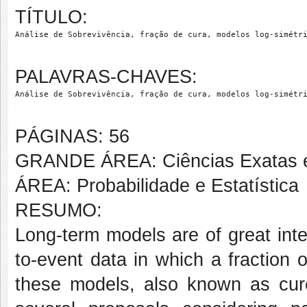
TÍTULO:
Análise
 de 
Sobrevivência
, 
fração
 de 
cura
, 
modelos
 log-
simétr
PALAVRAS-CHAVES:
Análise
 de 
Sobrevivência
, 
fração
 de 
cura
, 
modelos
 log-
simétr
PÁGINAS: 56
GRANDE ÁREA: Ciências Exatas e
ÁREA: Probabilidade e Estatística
RESUMO:
Long-term models are of great inter
to-event data in which a fraction 
these models, also known as cure 