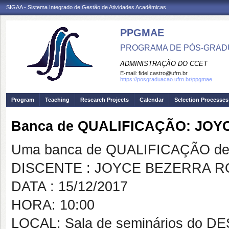
SIGAA - Sistema Integrado de Gestão de Atividades Acadêmicas
PPGMAE
PROGRAMA DE PÓS-GRADU
ADMINISTRAÇÃO DO CCET
E-mail:
fidel.castro@ufrn.br
https://posgraduacao.ufrn.br/ppgmae
Program
Teaching
Research Projects
Calendar
Selection Processes
Banca de QUALIFICAÇÃO: JO
Uma banca de QUALIFICAÇÃO de 
DISCENTE : JOYCE BEZERRA 
DATA : 15/12/2017
HORA: 10:00
LOCAL: Sala de seminários do D