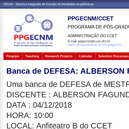
SIGAA - Sistema Integrado de Gestão de Atividades Acadêmicas
PPGECNM/CCET
PROGRAMA DE PÓS-GRADU
ADMINISTRAÇÃO DO CCET
E-mail:
ppgecnm@ccet.ufrn.br
https://posgraduacao.ufrn.br/ppgecnm
Program
Teaching
Research Projects
Calendar
Selection Processes
Banca de DEFESA: ALBERSON 
Uma banca de DEFESA de MESTRAD
DISCENTE : ALBERSON FAGUND
DATA : 04/12/2018
HORA: 10:00
LOCAL: Anfiteatro B do CCET